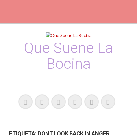
S
k
i
p
t
o
c
Que Suene La
o
n
Bocina
t
e
n
t
Podcast, Redacción y Copywriting by El Recuento
ETIQUETA:
DONT LOOK BACK IN ANGER