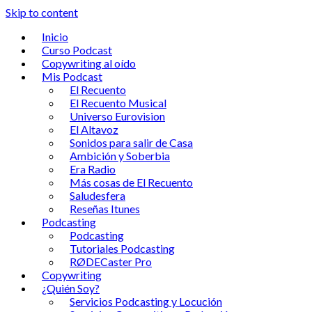
Skip to content
Inicio
Curso Podcast
Copywriting al oído
Mis Podcast
El Recuento
El Recuento Musical
Universo Eurovision
El Altavoz
Sonidos para salir de Casa
Ambición y Soberbia
Era Radio
Más cosas de El Recuento
Saludesfera
Reseñas Itunes
Podcasting
Podcasting
Tutoriales Podcasting
RØDECaster Pro
Copywriting
¿Quién Soy?
Servicios Podcasting y Locución