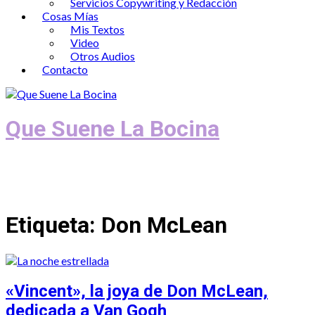
Servicios Copywriting y Redacción
Cosas Mías
Mis Textos
Video
Otros Audios
Contacto
Que Suene La Bocina
Podcast, Redacción y Copywriting by El
Recuento
Etiqueta:
Don McLean
«Vincent», la joya de Don McLean,
dedicada a Van Gogh