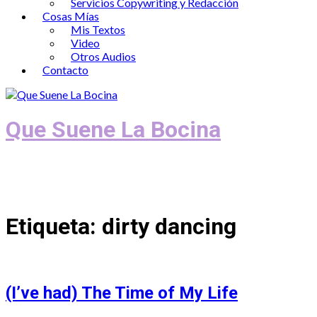
Servicios Copywriting y Redacción
Cosas Mías
Mis Textos
Video
Otros Audios
Contacto
Que Suene La Bocina
Podcast, Redacción y Copywriting by El
Recuento
Etiqueta:
dirty dancing
(I’ve had) The Time of My Life