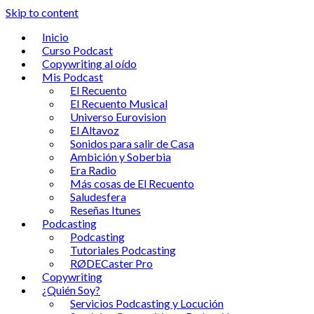
Skip to content
Inicio
Curso Podcast
Copywriting al oído
Mis Podcast
El Recuento
El Recuento Musical
Universo Eurovision
El Altavoz
Sonidos para salir de Casa
Ambición y Soberbia
Era Radio
Más cosas de El Recuento
Saludesfera
Reseñas Itunes
Podcasting
Podcasting
Tutoriales Podcasting
RØDECaster Pro
Copywriting
¿Quién Soy?
Servicios Podcasting y Locución