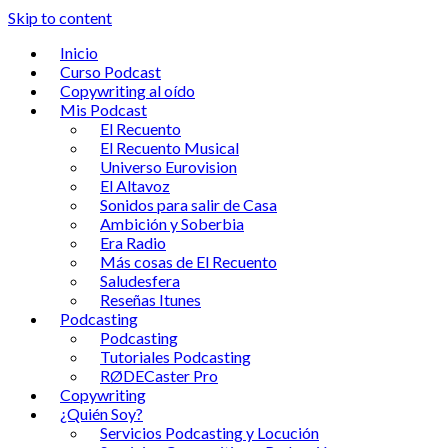
Skip to content
Inicio
Curso Podcast
Copywriting al oído
Mis Podcast
El Recuento
El Recuento Musical
Universo Eurovision
El Altavoz
Sonidos para salir de Casa
Ambición y Soberbia
Era Radio
Más cosas de El Recuento
Saludesfera
Reseñas Itunes
Podcasting
Podcasting
Tutoriales Podcasting
RØDECaster Pro
Copywriting
¿Quién Soy?
Servicios Podcasting y Locución