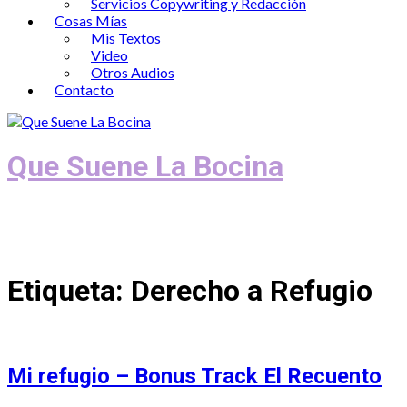
Servicios Copywriting y Redacción
Cosas Mías
Mis Textos
Video
Otros Audios
Contacto
Que Suene La Bocina
Podcast, Redacción y Copywriting by El
Recuento
Etiqueta:
Derecho a Refugio
Mi refugio – Bonus Track El Recuento