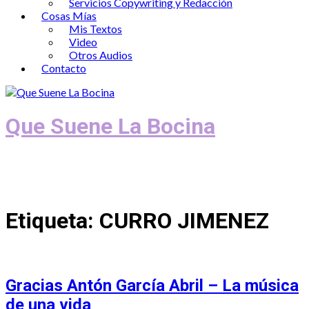
Servicios Copywriting y Redacción
Cosas Mías
Mis Textos
Video
Otros Audios
Contacto
Que Suene La Bocina
Podcast, Redacción y Copywriting by El
Recuento
Etiqueta:
CURRO JIMENEZ
Gracias Antón García Abril – La música
de una vida