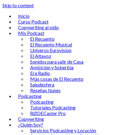
Skip to content
Inicio
Curso Podcast
Copywriting al oído
Mis Podcast
El Recuento
El Recuento Musical
Universo Eurovision
El Altavoz
Sonidos para salir de Casa
Ambición y Soberbia
Era Radio
Más cosas de El Recuento
Saludesfera
Reseñas Itunes
Podcasting
Podcasting
Tutoriales Podcasting
RØDECaster Pro
Copywriting
¿Quién Soy?
Servicios Podcasting y Locución