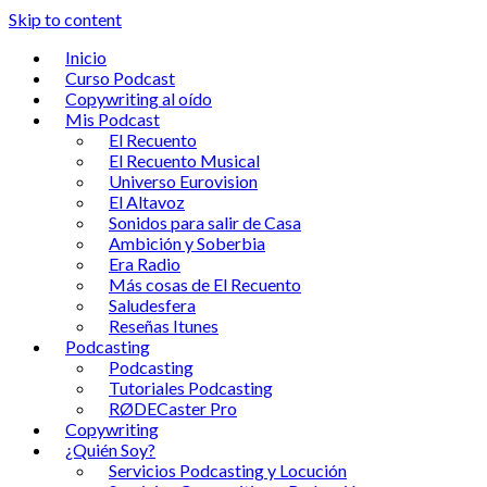
Skip to content
Inicio
Curso Podcast
Copywriting al oído
Mis Podcast
El Recuento
El Recuento Musical
Universo Eurovision
El Altavoz
Sonidos para salir de Casa
Ambición y Soberbia
Era Radio
Más cosas de El Recuento
Saludesfera
Reseñas Itunes
Podcasting
Podcasting
Tutoriales Podcasting
RØDECaster Pro
Copywriting
¿Quién Soy?
Servicios Podcasting y Locución