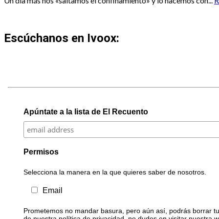
Un día más nos «saltamos el confinamiento» y lo hacemos con...
R
Escúchanos en Ivoox:
Apúntate a la lista de El Recuento
Permisos
Selecciona la manera en la que quieres saber de nosotros.
Email
Prometemos no mandar basura, pero aún así, podrás borrar tu 
de nuestra política de privacidad, no dudes en visitar nuestra 