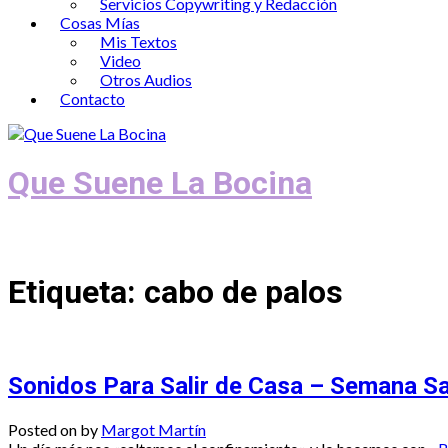
Servicios Copywriting y Redacción
Cosas Mías
Mis Textos
Video
Otros Audios
Contacto
Que Suene La Bocina
Podcast, Redacción y Copywriting by El
Etiqueta:
cabo de palos
Sonidos Para Salir de Casa – Semana S
Posted on
by
Margot Martín