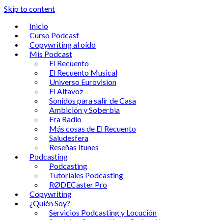
Skip to content
Inicio
Curso Podcast
Copywriting al oído
Mis Podcast
El Recuento
El Recuento Musical
Universo Eurovision
El Altavoz
Sonidos para salir de Casa
Ambición y Soberbia
Era Radio
Más cosas de El Recuento
Saludesfera
Reseñas Itunes
Podcasting
Podcasting
Tutoriales Podcasting
RØDECaster Pro
Copywriting
¿Quién Soy?
Servicios Podcasting y Locución