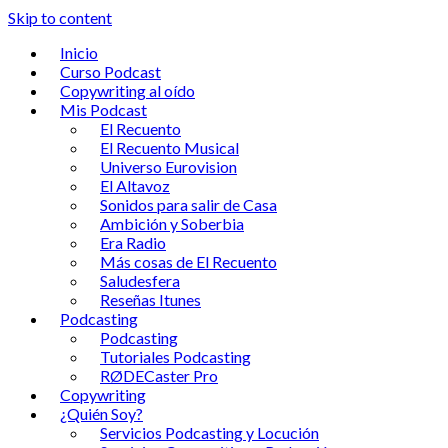
Skip to content
Inicio
Curso Podcast
Copywriting al oído
Mis Podcast
El Recuento
El Recuento Musical
Universo Eurovision
El Altavoz
Sonidos para salir de Casa
Ambición y Soberbia
Era Radio
Más cosas de El Recuento
Saludesfera
Reseñas Itunes
Podcasting
Podcasting
Tutoriales Podcasting
RØDECaster Pro
Copywriting
¿Quién Soy?
Servicios Podcasting y Locución