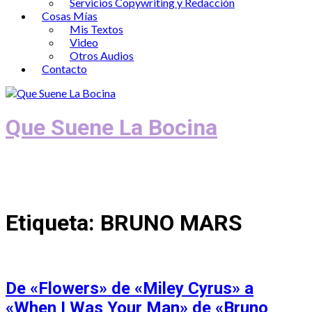
Servicios Copywriting y Redacción
Cosas Mías
Mis Textos
Video
Otros Audios
Contacto
Que Suene La Bocina
Podcast, Redacción y Copywriting by El
Recuento
Etiqueta:
BRUNO MARS
De «Flowers» de «Miley Cyrus» a
«When I Was Your Man» de «Bruno