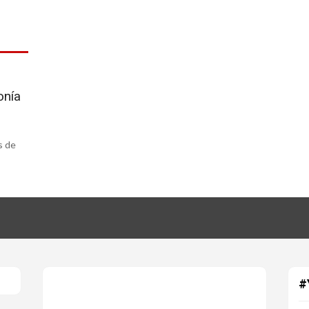
onía
s de
#