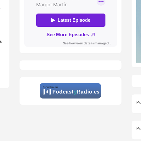
o
s
n
ou
Po
Po