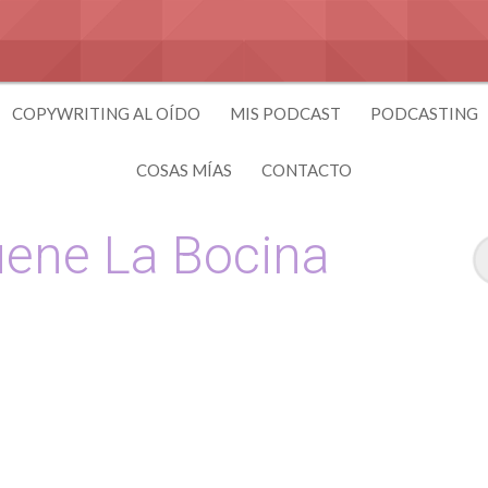
COPYWRITING AL OÍDO
MIS PODCAST
PODCASTING
COSAS MÍAS
CONTACTO
ene La Bocina
 y Copywriting by El Recuento