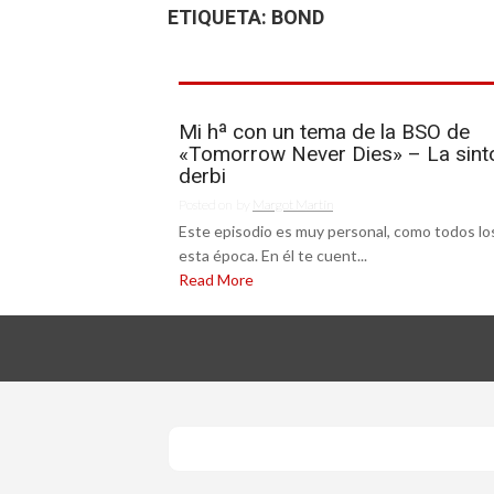
ETIQUETA:
BOND
Mi hª con un tema de la BSO de
«Tomorrow Never Dies» – La sint
derbi
Posted on
by
Margot Martín
Este episodio es muy personal, como todos lo
esta época. En él te cuent...
Read More