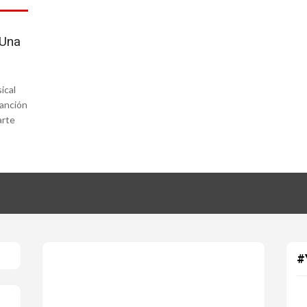
 Una
ical
canción
arte
#