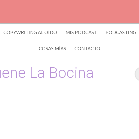
COPYWRITING AL OÍDO
MIS PODCAST
PODCASTING
COSAS MÍAS
CONTACTO
ene La Bocina
 y Copywriting by El Recuento