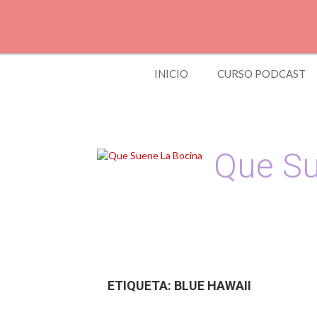
S
k
i
p
t
INICIO
CURSO PODCAST
o
c
o
n
t
e
Que Su
n
t
Podcast, Redacción
ETIQUETA:
BLUE HAWAII