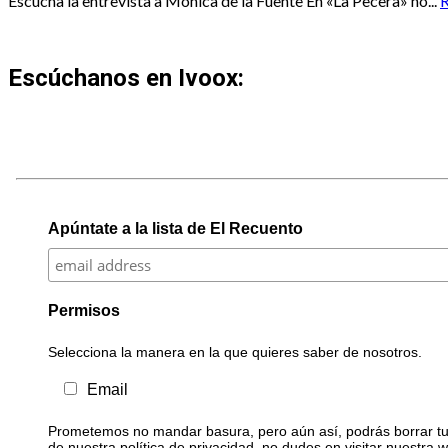
Escucha la entrevista a Mónica de la Fuente En «La Pecera» no...
Escúchanos en Ivoox:
Apúntate a la lista de El Recuento
Permisos
Selecciona la manera en la que quieres saber de nosotros.
Email
Prometemos no mandar basura, pero aún así, podrás borrar tu 
de nuestra política de privacidad, no dudes en visitar nuestra 