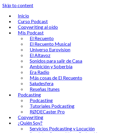
Skip to content
Inicio
Curso Podcast
Copywriting al oído
Mis Podcast
El Recuento
El Recuento Musical
Universo Eurovision
El Altavoz
Sonidos para salir de Casa
Ambición y Soberbia
Era Radio
Más cosas de El Recuento
Saludesfera
Reseñas Itunes
Podcasting
Podcasting
Tutoriales Podcasting
RØDECaster Pro
Copywriting
¿Quién Soy?
Servicios Podcasting y Locución