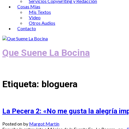
Servicios Copywriting y Redacción
Cosas Mías
Mis Textos
Video
Otros Audios
Contacto
Que Suene La Bocina
Podcast, Redacción y Copywriting by El
Etiqueta:
bloguera
La Pecera 2: «No me gusta la alegría i
Posted on
by
Margot Martín