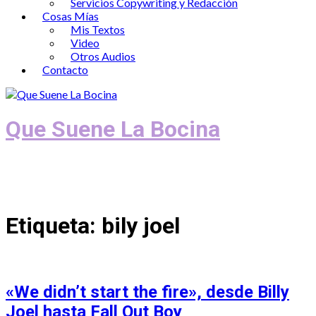
Servicios Copywriting y Redacción
Cosas Mías
Mis Textos
Video
Otros Audios
Contacto
Que Suene La Bocina
Podcast, Redacción y Copywriting by El
Recuento
Etiqueta:
bily joel
«We didn’t start the fire», desde Billy
Joel hasta Fall Out Boy