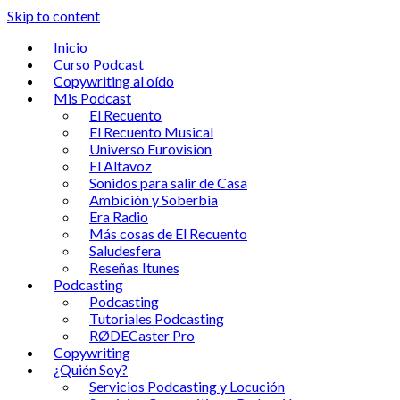
Skip to content
Inicio
Curso Podcast
Copywriting al oído
Mis Podcast
El Recuento
El Recuento Musical
Universo Eurovision
El Altavoz
Sonidos para salir de Casa
Ambición y Soberbia
Era Radio
Más cosas de El Recuento
Saludesfera
Reseñas Itunes
Podcasting
Podcasting
Tutoriales Podcasting
RØDECaster Pro
Copywriting
¿Quién Soy?
Servicios Podcasting y Locución