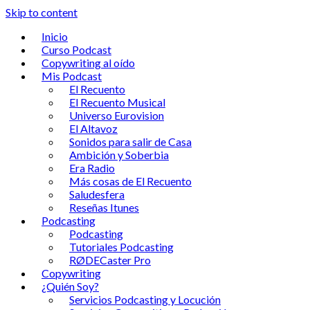
Skip to content
Inicio
Curso Podcast
Copywriting al oído
Mis Podcast
El Recuento
El Recuento Musical
Universo Eurovision
El Altavoz
Sonidos para salir de Casa
Ambición y Soberbia
Era Radio
Más cosas de El Recuento
Saludesfera
Reseñas Itunes
Podcasting
Podcasting
Tutoriales Podcasting
RØDECaster Pro
Copywriting
¿Quién Soy?
Servicios Podcasting y Locución