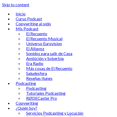
Skip to content
Inicio
Curso Podcast
Copywriting al oído
Mis Podcast
El Recuento
El Recuento Musical
Universo Eurovision
El Altavoz
Sonidos para salir de Casa
Ambición y Soberbia
Era Radio
Más cosas de El Recuento
Saludesfera
Reseñas Itunes
Podcasting
Podcasting
Tutoriales Podcasting
RØDECaster Pro
Copywriting
¿Quién Soy?
Servicios Podcasting y Locución