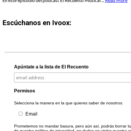
En este episodio del podcast El Recuento Musical ...
Read More
Escúchanos en Ivoox:
Apúntate a la lista de El Recuento
Permisos
Selecciona la manera en la que quieres saber de nosotros.
Email
Prometemos no mandar basura, pero aún así, podrás borrar tu 
de nuestra política de privacidad, no dudes en visitar nuestra 