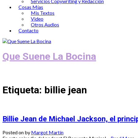
Servicios Copywriting y Redacción
Cosas Mías
Mis Textos
Video
Otros Audios
Contacto
Que Suene La Bocina
Podcast, Redacción y Copywriting by El
Etiqueta:
billie jean
Billie Jean de Michael Jackson, el princ
Posted on
by
Margot Martín