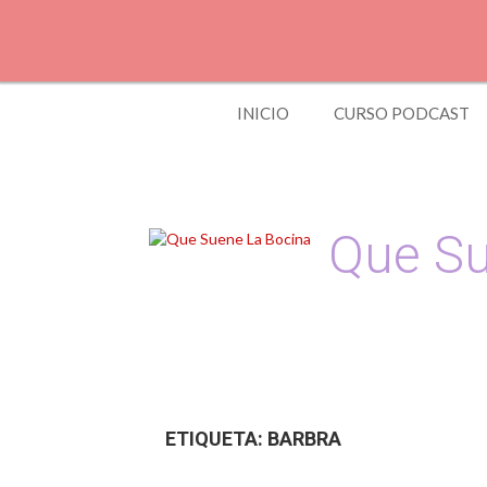
Skip
to
content
INICIO
CURSO PODCAST
Que Su
Podcast, Redacción
ETIQUETA:
BARBRA