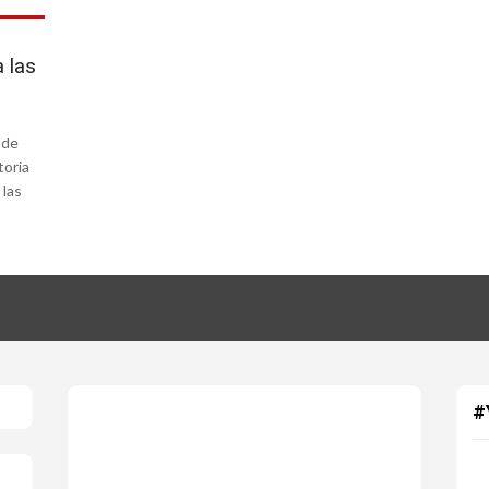
 las
 de
toria
 las
#