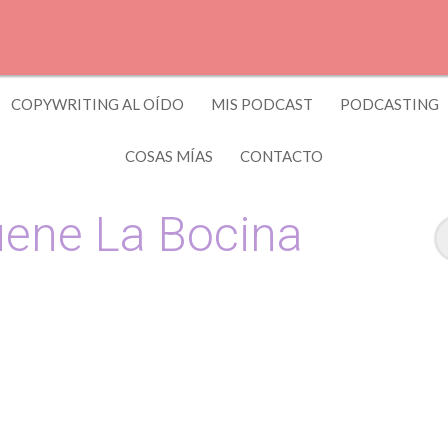
COPYWRITING AL OÍDO
MIS PODCAST
PODCASTING
COSAS MÍAS
CONTACTO
ene La Bocina
 y Copywriting by El Recuento