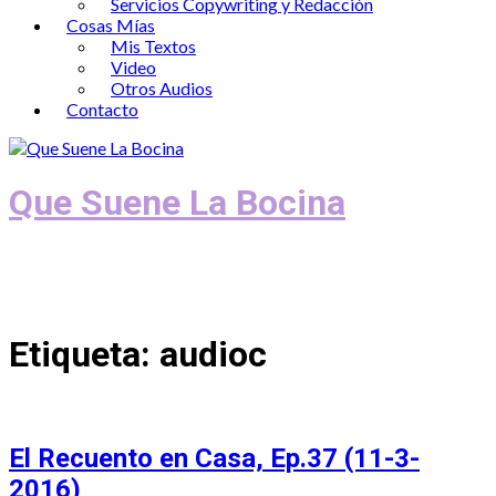
Servicios Copywriting y Redacción
Cosas Mías
Mis Textos
Video
Otros Audios
Contacto
Que Suene La Bocina
Podcast, Redacción y Copywriting by El
Recuento
Etiqueta:
audioc
El Recuento en Casa, Ep.37 (11-3-
2016)