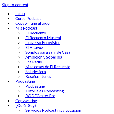
Skip to content
Inicio
Curso Podcast
Copywriting al oído
Mis Podcast
El Recuento
El Recuento Musical
Universo Eurovision
El Altavoz
Sonidos para salir de Casa
Ambición y Soberbia
Era Radio
Más cosas de El Recuento
Saludesfera
Reseñas Itunes
Podcasting
Podcasting
Tutoriales Podcasting
RØDECaster Pro
Copywriting
¿Quién Soy?
Servicios Podcasting y Locución