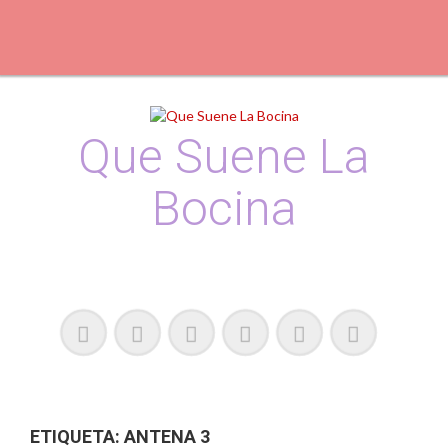
Skip
to
content
Que Suene La
Bocina
Podcast, Redacción y Copywriting by El Recuento
ETIQUETA:
ANTENA 3