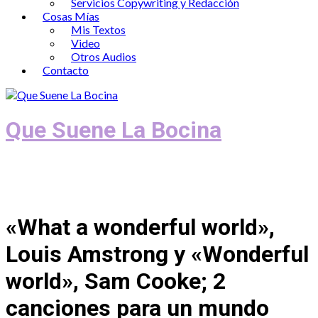
Servicios Copywriting y Redacción
Cosas Mías
Mis Textos
Video
Otros Audios
Contacto
Que Suene La Bocina
Podcast, Redacción y Copywriting by El
Recuento
«What a wonderful world»,
Louis Amstrong y «Wonderful
world», Sam Cooke; 2
canciones para un mundo