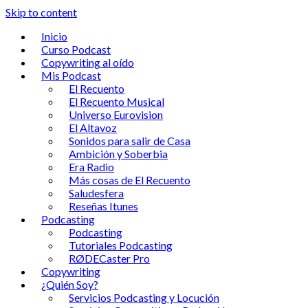
Skip to content
Inicio
Curso Podcast
Copywriting al oído
Mis Podcast
El Recuento
El Recuento Musical
Universo Eurovision
El Altavoz
Sonidos para salir de Casa
Ambición y Soberbia
Era Radio
Más cosas de El Recuento
Saludesfera
Reseñas Itunes
Podcasting
Podcasting
Tutoriales Podcasting
RØDECaster Pro
Copywriting
¿Quién Soy?
Servicios Podcasting y Locución