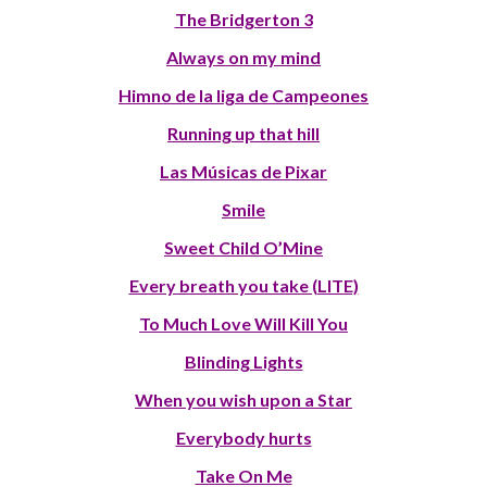
The Bridgerton 3
Always on my mind
Himno de la liga de Campeones
Running up that hill
Las Músicas de Pixar
Smile
Sweet Child O’Mine
Every breath you take (LITE)
To Much Love Will Kill You
Blinding Lights
When you wish upon a Star
Everybody hurts
Take On Me