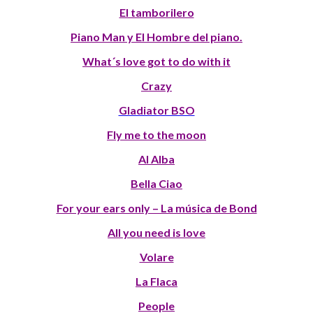
El tamborilero
Piano Man y El Hombre del piano.
What´s love got to do with it
Crazy
Gladiator BSO
Fly me to the moon
Al Alba
Bella Ciao
For your ears only – La música de Bond
All you need is love
Volare
La Flaca
People