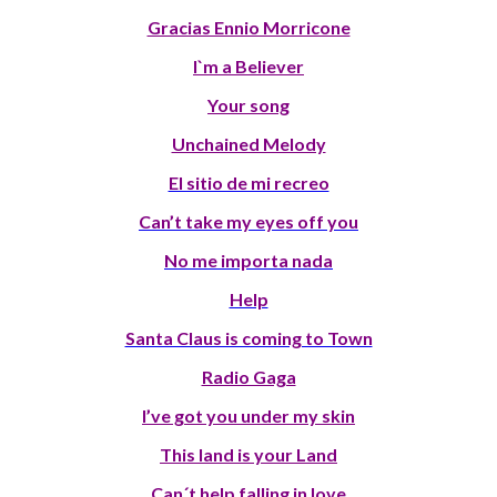
Gracias Ennio Morricone
I`m a Believer
Your song
Unchained Melody
El sitio de mi recreo
Can’t take my eyes off you
No me importa nada
Help
Santa Claus is coming to Town
Radio Gaga
I’ve got you under my skin
This land is your Land
Can´t help falling in love