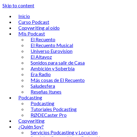
Skip to content
Inicio
Curso Podcast
Copywriting al oído
Mis Podcast
El Recuento
El Recuento Musical
Universo Eurovision
El Altavoz
Sonidos para salir de Casa
Ambición y Soberbia
Era Radio
Más cosas de El Recuento
Saludesfera
Reseñas Itunes
Podcasting
Podcasting
Tutoriales Podcasting
RØDECaster Pro
Copywriting
¿Quién Soy?
Servicios Podcasting y Locución