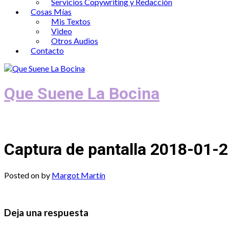
Servicios Copywriting y Redacción
Cosas Mías
Mis Textos
Video
Otros Audios
Contacto
Que Suene La Bocina
Podcast, Redacción y Copywriting by El
Captura de pantalla 2018-01-2
Posted on
by
Margot Martín
Deja una respuesta